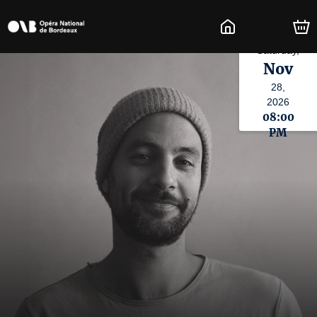
Saturday,
Nov
28,
2026
08:00
PM