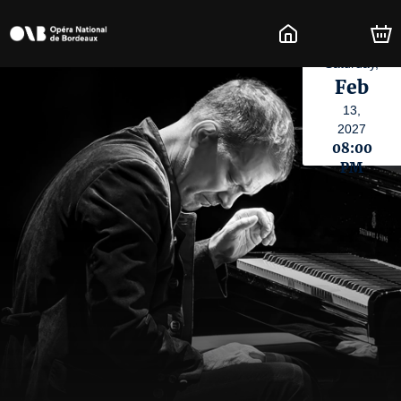
Saturday,
Feb
13,
2027
08:00
PM