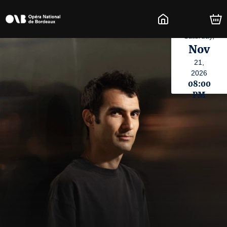
Saturday,
Nov
21,
2026
08:00
PM