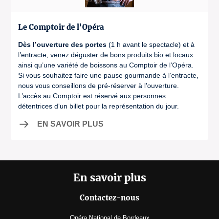
25 €
0
30 €
Enfant de - de 16 ans -
+ frais de loc.
0
+ frais de loc.
Catégorie 2
Le Comptoir de l'Opéra
25 €
Dès l’ouverture des portes
Abonnement enfant -
(1 h avant le spectacle) et à
+ frais de loc.
0
l’entracte, venez déguster de bons produits bio et locaux
Catégorie 1
Sur présentation d'un justificatif
ainsi qu’une variété de boissons au Comptoir de l’Opéra.
30 €
Si vous souhaitez faire une pause gourmande à l’entracte,
nous vous conseillons de pré-réserver à l’ouverture.
+ frais de loc.
Enfant de - de 16 ans -
L’accès au Comptoir est réservé aux personnes
Sur présentation d'un justificatif
0
Catégorie 3
détentrices d’un billet pour la représentation du jour.
15 €
EN SAVOIR PLUS
Abonnement enfant -
+ frais de loc.
0
Catégorie 2
Sur présentation d'un justificatif
25 €
+ frais de loc.
En savoir plus
Jeune de 16 à 28 ans -
Sur présentation d'un justificatif
0
Catégorie 1
Contactez-nous
30 €
Abonnement enfant -
+ frais de loc.
Opéra National de Bordeaux