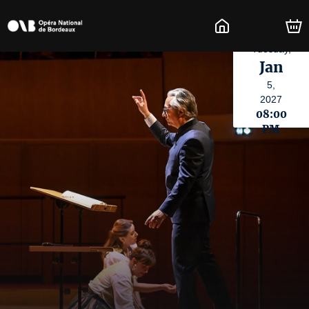
Tuesday,
Jan
5,
2027
08:00
PM