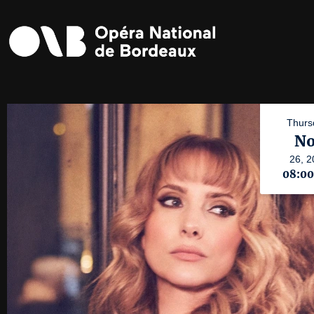
Thurs
No
26,
2
08:0