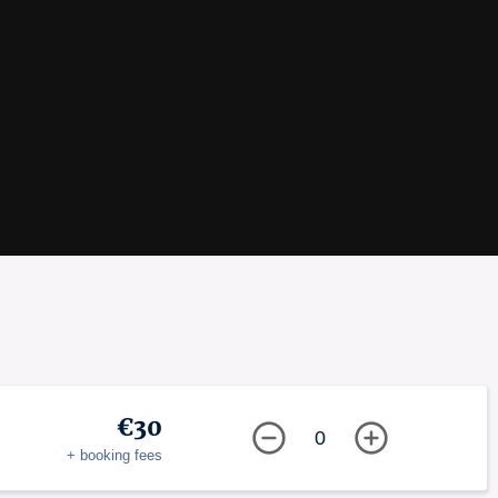
€30
0
+ booking fees