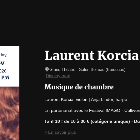
Laurent Korcia
day,
v
Grand-Théâtre
- Salon Boireau 
(
Bordeaux
)
026
Display map
0 PM
Musique de chambre
Laurent Korcia, violon | Anja Linder, harpe
En partenariat avec le Festival IMAGO - Cultivon
Tarif 10 : de 10 à 30 € (catégorie unique) - D
> En savoir plus