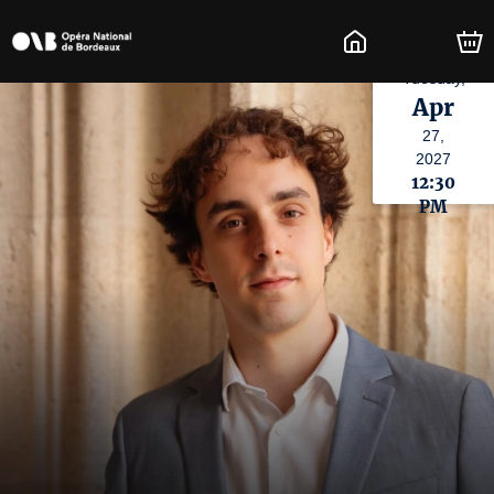
Tuesday,
Apr
27,
2027
12:30
PM