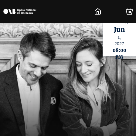
Tuesday,
Jun
1,
2027
08:00
PM