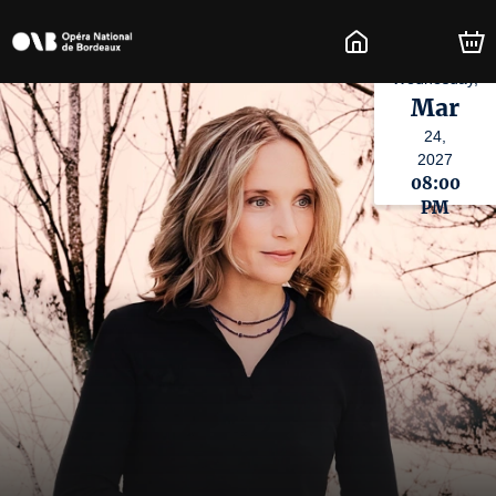
Wednesday,
Mar
24,
2027
08:00
PM