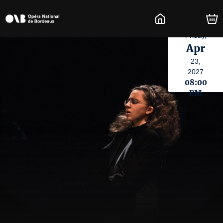
Friday,
Apr
23,
2027
08:00
PM