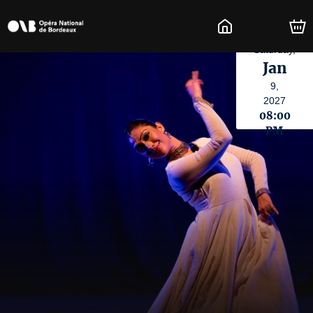
Saturday,
Jan
9,
2027
08:00
PM